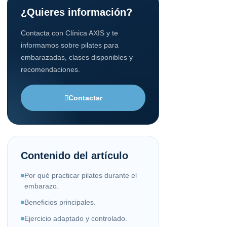
¿Quieres información?
Contacta con Clínica AXIS y te
informamos sobre pilates para
embarazadas, clases disponibles y
recomendaciones.
Contactar
Contenido del artículo
Por qué practicar pilates durante el
embarazo.
Beneficios principales.
Ejercicio adaptado y controlado.