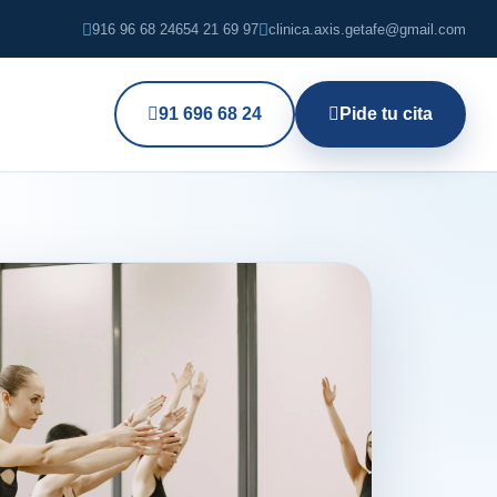
916 96 68 24
654 21 69 97
clinica.axis.getafe@gmail.com
91 696 68 24
Pide tu cita