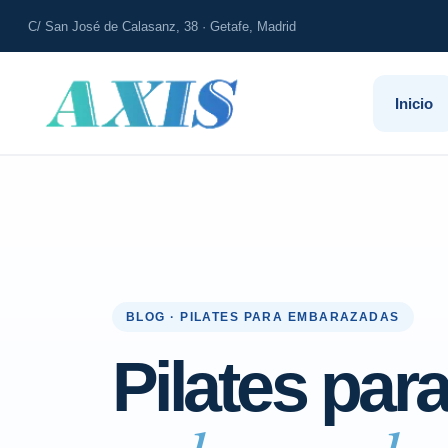
C/ San José de Calasanz, 38 · Getafe, Madrid
Inicio
BLOG · PILATES PARA EMBARAZADAS
Pilates par